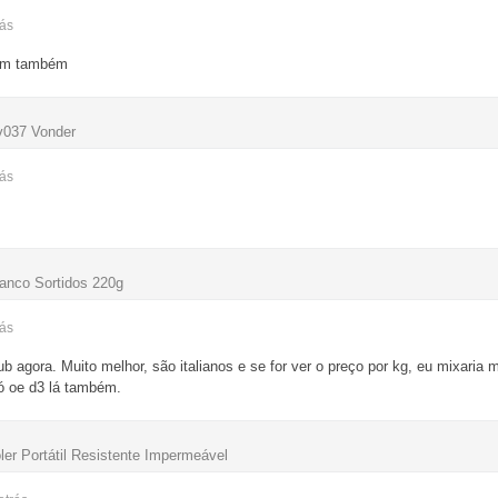
rás
bem também
v037 Vonder
rás
anco Sortidos 220g
rás
agora. Muito melhor, são italianos e se for ver o preço por kg, eu mixaria m
ó oe d3 lá também.
er Portátil Resistente Impermeável