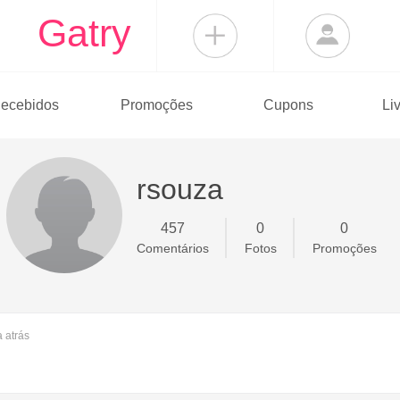
Gatry
ecebidos
Promoções
Cupons
Li
rsouza
457
0
0
Comentários
Fotos
Promoções
a
atrás