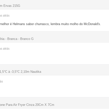
om Ervas 215G
as
atrás
melhor é Helmans sabor churrasco, lembra muito molho do McDonald's.
ia - Branca - Branco G
as
atrás
1,5°C à -3,5°C 2,10m Nautika
rás
one Para Air Fryer Cinza 20Cm X 7Cm