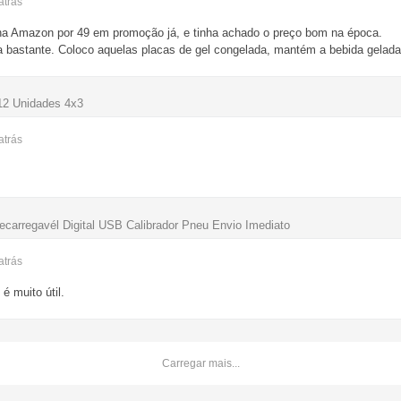
atrás
a Amazon por 49 em promoção já, e tinha achado o preço bom na época.
a bastante. Coloco aquelas placas de gel congelada, mantém a bebida gelada
12 Unidades 4x3
atrás
ecarregavél Digital USB Calibrador Pneu Envio Imediato
atrás
 muito útil.
Carregar mais...