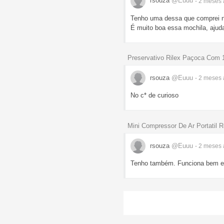
rsouza
@Euuu
- 2 meses
Tenho uma dessa que comprei n
É muito boa essa mochila, ajud
Preservativo Rilex Paçoca Com 
rsouza
@Euuu
- 2 meses
No c* de curioso
Mini Compressor De Ar Portatil R
rsouza
@Euuu
- 2 meses
Tenho também. Funciona bem e é