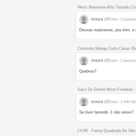
Heinz Maionese Alho Tostado C
rsouza
@Euuu
- 2 seman
Dessas maioneses, pra mim, a 
Camiseta Manga Curta Casas Bah
rsouza
@Euuu
- 2 seman
Quebrou?
Saco De Dormir Misto Freedom -
rsouza
@Euuu
- 1 mês
at
Se tiver fazendo -1 não serve?
LYOR - Forma Quadrada De Silic