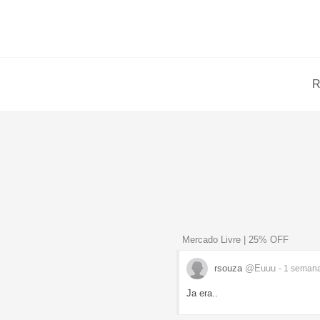
R
Mercado Livre | 25% OFF
rsouza
@Euuu
- 1 seman
Ja era..