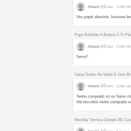
rsouza
@Euuu
- 1 mês
at
Uso papel alumínio, funciona 
Papa Bolinhas A Bateria 3,7v Pb
rsouza
@Euuu
- 1 mês
at
Serve?
Caixa Sonho De Valsa E Ouro Br
rsouza
@Euuu
- 1 mês
at
Tenho comprado só no Sams club 
Até biscoitos tenho comprado s
Mochila Térmica Grande 20L Cool