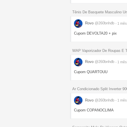
Tênis De Basquete Masculino Un
Rovo
@260bnhdb
- 1 mê
Cupom DEVOLTA20 + pix
WAP Vaporizador De Roupas E 
Rovo
@260bnhdb
- 1 mê
Cupom QUARTOUU
Ar Condicionado Split Inverter 
Rovo
@260bnhdb
- 1 mê
Cupom COPANOCLIMA