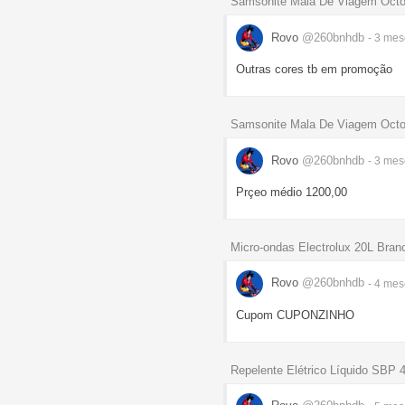
Samsonite Mala De Viagem Octo
Rovo
@260bnhdb
- 3 me
Outras cores tb em promoção
Samsonite Mala De Viagem Octo
Rovo
@260bnhdb
- 3 me
Prçeo médio 1200,00
Micro-ondas Electrolux 20L Bra
Rovo
@260bnhdb
- 4 me
Cupom CUPONZINHO
Repelente Elétrico Líquido SBP 4