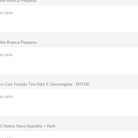
lite Branca Pequena
ses
atrás
lite Branca Pequena
ses
atrás
nco Com Função Tira Odor E Descongelar - MTO30
ses
atrás
5 Noites Novo Aparelho + Refil