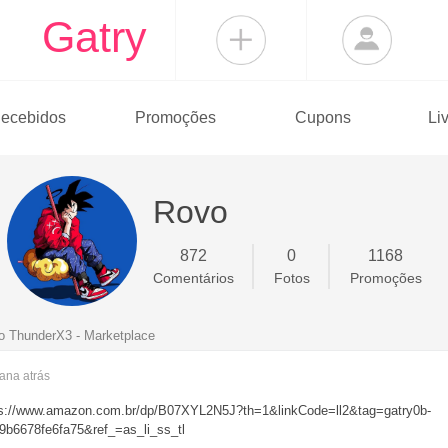
Gatry
ecebidos
Promoções
Cupons
Li
Rovo
872
0
1168
Comentários
Fotos
Promoções
o ThunderX3 - Marketplace
mana
atrás
tps://www.amazon.com.br/dp/B07XYL2N5J?th=1&linkCode=ll2&tag=gatry0b-
9b6678fe6fa75&ref_=as_li_ss_tl