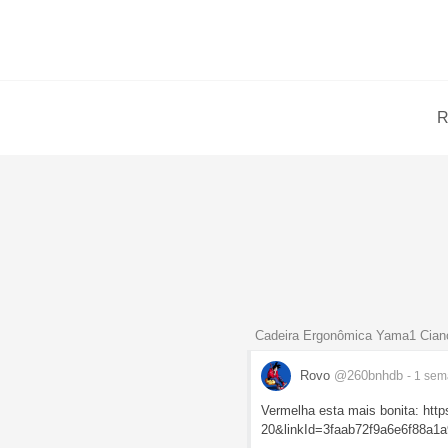
R
Cadeira Ergonômica Yama1 Cian
Rovo
@260bnhdb
- 1 se
Vermelha esta mais bonita: ht
20&linkId=3faab72f9a6e6f88a1a