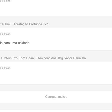
ses
atrás
 400ml, Hidratação Profunda 72h
ses
atrás
do para uma unidade.
 Protein Pro Com Bcaa E Aminoácidos 1kg Sabor Baunilha
ses
atrás
Carregar mais...