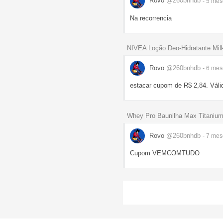
Rovo
@260bnhdb
- 5 me
Na recorrencia
NIVEA Loção Deo-Hidratante Milk
Rovo
@260bnhdb
- 6 me
estacar cupom de R$ 2,84. Váli
Whey Pro Baunilha Max Titanium
Rovo
@260bnhdb
- 7 me
Cupom VEMCOMTUDO