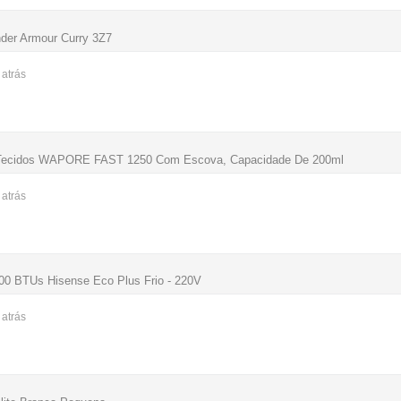
der Armour Curry 3Z7
s
atrás
Tecidos WAPORE FAST 1250 Com Escova, Capacidade De 200ml
s
atrás
9000 BTUs Hisense Eco Plus Frio - 220V
s
atrás