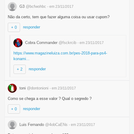
G3
@bcfwohbc
- em 23/11/2017
Não da certo, tem que fazer alguma coisa ou usar cupom?
responder
+ 0
Cobra Commander
@fsckrcib
- em 23/11/2017
https://www.magazineluiza.com.br/pes-2018-para-ps4-
konami...
responder
+ 2
toni
@dontonioni
- em 23/11/2017
Como se chega a esse valor ? Qual o segredo ?
responder
+ 0
Luis Fernando
@4obCaENs
- em 23/11/2017