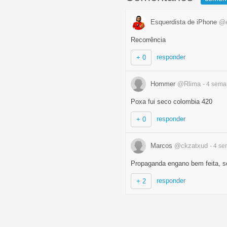
Esquerdista de iPhone
@e
Recorrência
responder
+ 0
Hommer
@Rlima
- 4 sem
Poxa fui seco colombia 420
responder
+ 0
Marcos
@ckzatxud
- 4 s
Propaganda engano bem feita, s
responder
+ 2