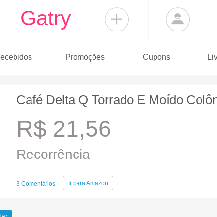
Gatry
ecebidos
Promoções
Cupons
Li
Café Delta Q Torrado E Moído Colô
R$ 21,56
Recorrência
Ir para
Amazon
3 Comentários
tar