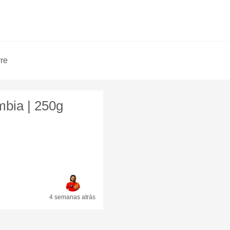
vre
mbia | 250g
4 semanas
atrás