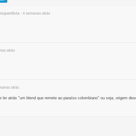
squerdista
- 4 semanas
atrás
anas
atrás
emanas
atrás
e ler atrás "um blend que remete ao paraíso colombiano" ou seja, origem d