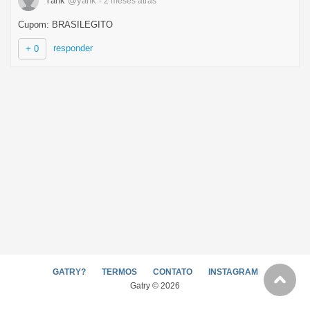
Yank
@yank
- 2 meses
atrás
Cupom: BRASILEGITO
responder
+ 0
GATRY?
TERMOS
CONTATO
INSTAGRAM
Gatry © 2026