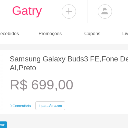
Gatry
ecebidos
Promoções
Cupons
Li
Samsung Galaxy Buds3 FE,Fone De
AI,Preto
R$ 699,00
Ir para
Amazon
0 Comentário
tar