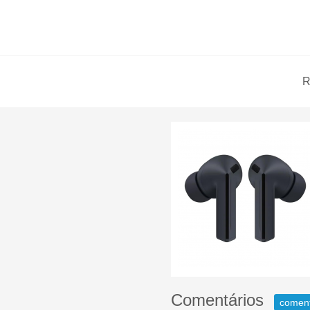
R
Comentários
comen