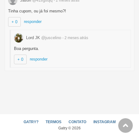
Jason
@41sgsujq
- 2 meses
atrás
Tinha cupom, ou já foi mesmo?!
responder
+ 0
Lord JK
@juscelino
- 2 meses
atrás
Boa pergunta.
responder
+ 0
GATRY?
TERMOS
CONTATO
INSTAGRAM
Gatry © 2026