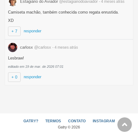
Estagiário do Aviador
@estagiariodoaviador
- 4 meses
atrás
Camiseta machão, também conhecida como regata enrustida.
XD
responder
+ 7
carlosx
@carlosx
- 4 meses
atrás
Lesbraw!
editado em 19 de mar. de 2026 07:01
responder
+ 0
GATRY?
TERMOS
CONTATO
INSTAGRAM
Gatry © 2026