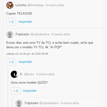
Liminha
@liminhaaa
- 6 meses
atrás
Cupom TELAS100
responder
+ 0
Palpitador
@xptodasilva
- 6 meses
atrás
Esses dias usei uma TV da TCL e achei bem zuado, acho que
devia ser o modelo TV TCL 4k "Ai PQP"
editado em 10 de jan. de 2026 08:08
responder
+ 0
K.
@kess
- 6 meses
atrás
Usou esse modelo QLED?
responder
+ 0
Palpitador
@xptodasilva
- 6 meses
atrás