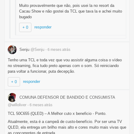
Muito provavelmente que não, pois usei la no resort da
Cacau Show e não gostei da TCL que tava la e achei muito
bugado
responder
+ 0
Senju
@Senju
- 6 meses
atrás
Tenho uma TCL e toda vez que vou assistir alguma coisa o vídeo
no streaming, fica tudo preto apenas com o som. Só reiniciando
para voltar a funcionar, puta decepção.
responder
+ 0
COMUNA DEFENSOR DE BANDIDO E CONSUMISTA
@willoliver
- 6 meses
atrás
TCL 50C655 (QLED) – A Melhor cuto x beneficio - Ponto.
Atualmente, esta é a campeã de custo-benefício. Por ser uma TV
QLED, ela entrega um brilho mais alto e cores muito mais vivas que
as concorrentes de entrada.