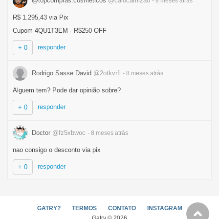
@topcompras.cosmeticos
@caiocamizao
- 8 meses
atrás
R$ 1.295,43 via Pix
Cupom 4QU1T3EM - R$250 OFF
responder
+ 0
Rodrigo Sasse David
@2otkvrfi
- 8 meses
atrás
Alguem tem? Pode dar opinião sobre?
responder
+ 0
Doctor
@fz5xbwoc
- 8 meses
atrás
nao consigo o desconto via pix
responder
+ 0
GATRY?
TERMOS
CONTATO
INSTAGRAM
Gatry © 2026