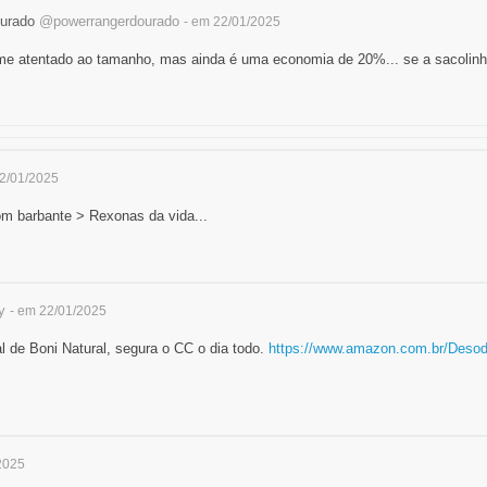
urado
@powerrangerdourado
- em 22/01/2025
me atentado ao tamanho, mas ainda é uma economia de 20%... se a sacolinha d
22/01/2025
om barbante > Rexonas da vida...
y
- em 22/01/2025
 de Boni Natural, segura o CC o dia todo.
https://www.amazon.com.br/Des
2025