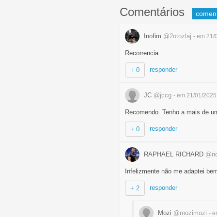
Comentários
comen
Inofim
@2otozlaj
- em 21/
Recorrencia
responder
+ 0
JC
@jccg
- em 21/01/2025
Recomendo. Tenho a mais de u
responder
+ 0
RAPHAEL RICHARD
@ri
Infelizmente não me adaptei bem
responder
+ 2
Mozi
@mozimozi
- 