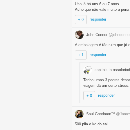
Uso já há uns 6 ou 7 anos.
Acho que não vale muito a pen
responder
+ 0
John Connor
@johnconno
A embalagem é tão ruim que já 
responder
+ 1
capitalista assalaria
Tenho umas 3 pedras dessa
viagem dá um certo stress.
responder
+ 0
Saul Goodman™
@James
500 pila o kg do sal