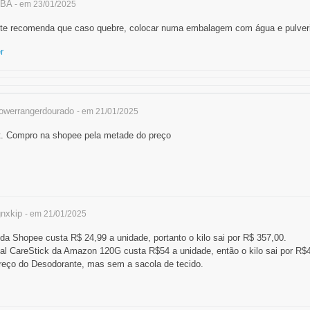
BA
- em 23/01/2025
ante recomenda que caso quebre, colocar numa embalagem com água e pulveriz
r
werrangerdourado
- em 21/01/2025
. Compro na shopee pela metade do preço
nxkip
- em 21/01/2025
 Shopee custa R$ 24,99 a unidade, portanto o kilo sai por R$ 357,00.
l CareStick da Amazon 120G custa R$54 a unidade, então o kilo sai por R$
reço do Desodorante, mas sem a sacola de tecido.