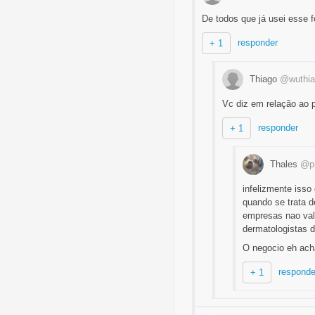
De todos que já usei esse
responder
+ 1
Thiago
@wuthia
Vc diz em relação ao 
responder
+ 1
Thales
@p
infelizmente isso
quando se trata 
empresas nao vale
dermatologistas d
O negocio eh acha
responde
+ 1