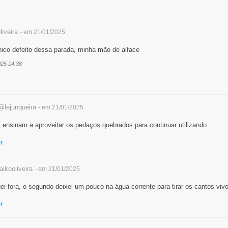
iveira
- em 21/01/2025
nico defeito dessa parada, minha mão de alface
025 14:36
@lejunqueira
- em 21/01/2025
 ensinam a aproveitar os pedaços quebrados para continuar utilizando.
r
ikooliveira
- em 21/01/2025
ei fora, o segundo deixei um pouco na água corrente para tirar os cantos viv
r