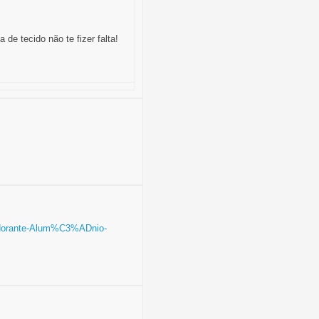
e tecido não te fizer falta!
odorante-Alum%C3%ADnio-