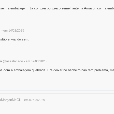
a sem a embalagem. Já comprei por preço semelhante na Amazon com a em
r
- em 14/02/2025
estão enviando sem.
do
@assalariado
- em 07/03/2025
s com a embalagem quebrada. Pra deixar no banheiro não tem problema, ma
MorganMcGill
- em 07/03/2025