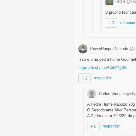
KGB
@KG
O próprio fabric
responde
+ 0
PowerRangerDourado
@po
Isso é uma pedra hume Gourmet
https://br.shp.ee/CbNYQXF
responder
+ 2
Carlos Vicente
@e9g
A Pedra Hume Rapozo 70g da
O Desodorante Alva Persona
A Pedra custa 79,33% do p
responder
+ 5