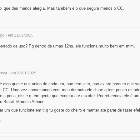
 foi que deu menos alergia. Mas também é o que segura menos o CC.
go
- em 21/01/2025
período de uso? Pq dentro de umas 12hs, ele funciona muito bem em mim.
rowr
- em 22/01/2025
 é algo quase que unico de cada um, nao tem jeito, nao existe produto que s
de CC. Uma vez conversando com meu dermato ele disse q tem pouco estudo 
 a pena, disse q tem gente que excreta ate enxofre. Por referencia ele é u
o Brasil. Marcelo Arnone
r um que funcione em ti q tu goste do cheiro e manter ate parar de fazer efei
r