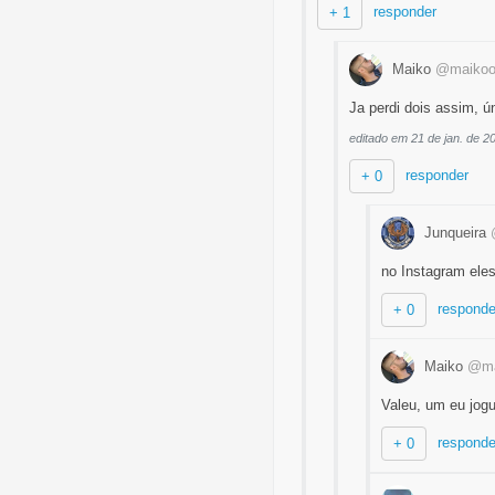
responder
+ 1
Maiko
@maikool
Ja perdi dois assim, ú
editado em 21 de jan. de 2
responder
+ 0
Junqueira
no Instagram eles
responde
+ 0
Maiko
@ma
Valeu, um eu jogu
responde
+ 0