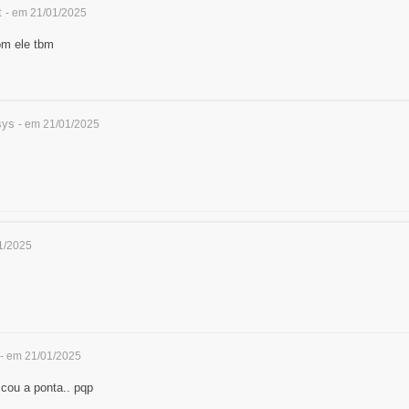
t
- em 21/01/2025
com ele tbm
sys
- em 21/01/2025
1/2025
- em 21/01/2025
scou a ponta.. pqp