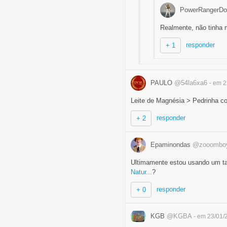
PowerRangerDo
Realmente, não tinha 
responder
+ 1
PAULO
@54la6xa6
- em 
Leite de Magnésia > Pedrinha c
responder
+ 2
Epaminondas
@zooombo
Ultimamente estou usando um tal
Natur...
?
responder
+ 0
KGB
@KGBA
- em 23/01/