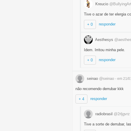
Kreucio
@BullyingAr
Tive o azar de ter elergia 
responder
+ 0
Aesthesys
@aesthe
Idem. Irritou minha pele.
responder
+ 0
seinao
@seinao
- em 21/0
não recomendo derrubar kkk
responder
+ 4
radiobrasil
@2rljgvrz
Tive a sorte de derrubar, la