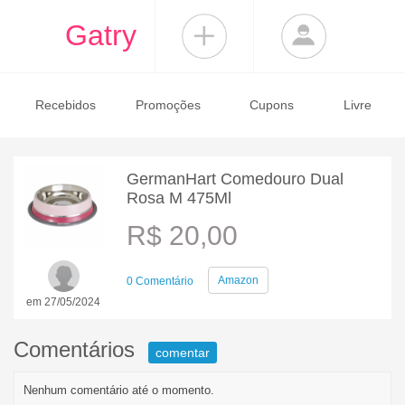
Gatry
Recebidos
Promoções
Cupons
Livre
GermanHart Comedouro Dual
Rosa M 475Ml
R$ 20,00
Amazon
0 Comentário
em 27/05/2024
Comentários
comentar
Nenhum comentário até o momento.