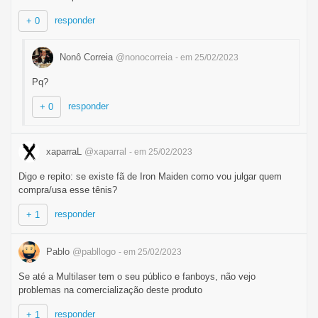
responder
+ 0
Nonô Correia
@nonocorreia
- em 25/02/2023
Pq?
responder
+ 0
xaparraL
@xaparral
- em 25/02/2023
Digo e repito: se existe fã de Iron Maiden como vou julgar quem
compra/usa esse tênis?
responder
+ 1
Pablo
@pabllogo
- em 25/02/2023
Se até a Multilaser tem o seu público e fanboys, não vejo
problemas na comercialização deste produto
responder
+ 1