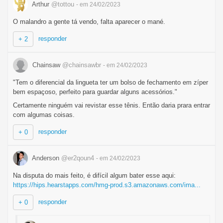
Arthur
@tottou
- em 24/02/2023
O malandro a gente tá vendo, falta aparecer o mané.
responder
+ 2
Chainsaw
@chainsawbr
- em 24/02/2023
"Tem o diferencial da lingueta ter um bolso de fechamento em zíper
bem espaçoso, perfeito para guardar alguns acessórios."
Certamente ninguém vai revistar esse tênis. Então daria prara entrar
com algumas coisas.
responder
+ 0
Anderson
@er2qoun4
- em 24/02/2023
Na disputa do mais feito, é difícil algum bater esse aqui:
https://hips.hearstapps.com/hmg-prod.s3.amazonaws.com/ima...
responder
+ 0