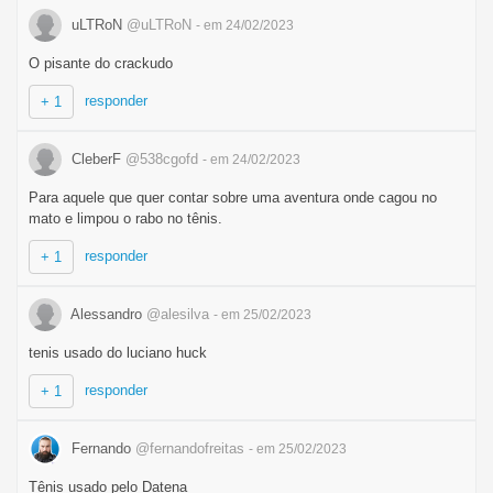
uLTRoN
@uLTRoN
- em 24/02/2023
O pisante do crackudo
responder
+ 1
CleberF
@538cgofd
- em 24/02/2023
Para aquele que quer contar sobre uma aventura onde cagou no
mato e limpou o rabo no tênis.
responder
+ 1
Alessandro
@alesilva
- em 25/02/2023
tenis usado do luciano huck
responder
+ 1
Fernando
@fernandofreitas
- em 25/02/2023
Tênis usado pelo Datena