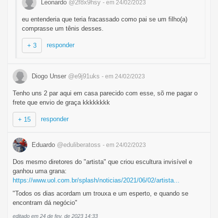
Leonardo
@2f8x9hsy
- em 24/02/2023
eu entenderia que teria fracassado como pai se um filho(a)
comprasse um tênis desses.
responder
+ 3
Diogo Unser
@e9j91uks
- em 24/02/2023
Tenho uns 2 par aqui em casa parecido com esse, sõ me pagar o
frete que envio de graça kkkkkkkk
responder
+ 15
Eduardo
@eduliberatoss
- em 24/02/2023
Dos mesmo diretores do "artista" que criou escultura invisível e
ganhou uma grana:
https://www.uol.com.br/splash/noticias/2021/06/02/artista...
"Todos os dias acordam um trouxa e um esperto, e quando se
encontram dá negócio"
editado em 24 de fev. de 2023 14:33