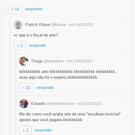
responder
+ 14
Patrick Khaue
@khaue
- em 24/02/2023
vc que é o fiscal de arte?
responder
+ 2
Thiago
@nesdrooo
- em 24/02/2023
kkkkkkkkkk arte kkkkkkkkkkk kkkkkkkkkk kkkkkkkkk,
esse aqui não foi o esperto kkkkkkkkkkkkkk
responder
+ 31
Eduardo
@eduliberatoss
- em 24/02/2023
Me diz como você avalia arte de uma "escultura invisível"
aposto que você pagaria kkkkkkkkk
responder
+ 1