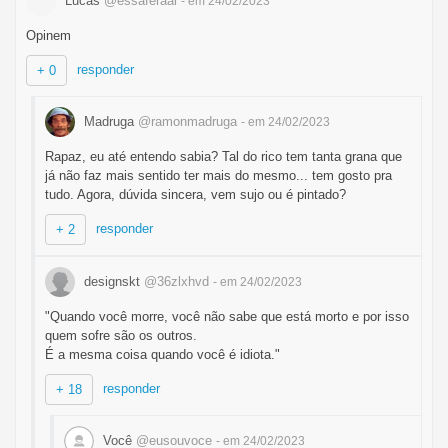
Lucas
@essaferaai
- em 24/02/2023
Opinem
responder
+ 0
Madruga
@ramonmadruga
- em 24/02/2023
Rapaz, eu até entendo sabia? Tal do rico tem tanta grana que
já não faz mais sentido ter mais do mesmo... tem gosto pra
tudo. Agora, dúvida sincera, vem sujo ou é pintado?
responder
+ 2
designskt
@36zlxhvd
- em 24/02/2023
"Quando você morre, você não sabe que está morto e por isso
quem sofre são os outros.
É a mesma coisa quando você é idiota."
responder
+ 18
Você
@eusouvoce
- em 24/02/2023