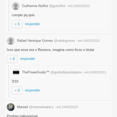
Guilherme Ruffini
@guiruffini
- em 24/02/2023
complo pq quis
responder
+ 5
Rafael Henrique Gomes
@rafahgomes
- em 24/02/2023
Isso que esse era o Reserva, imagina como ficou o titular
responder
+ 8
ThePowerGuido™
@guidodipaulatejano
- em 24/02/2023
3/10
responder
+ 0
Manoel
@manoelwalacy
- em 24/02/2023
Produto indisponível