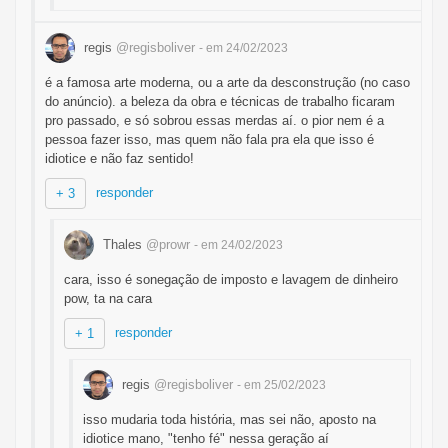
regis
@regisboliver
- em 24/02/2023
é a famosa arte moderna, ou a arte da desconstrução (no caso
do anúncio). a beleza da obra e técnicas de trabalho ficaram
pro passado, e só sobrou essas merdas aí. o pior nem é a
pessoa fazer isso, mas quem não fala pra ela que isso é
idiotice e não faz sentido!
responder
+ 3
Thales
@prowr
- em 24/02/2023
cara, isso é sonegação de imposto e lavagem de dinheiro
pow, ta na cara
responder
+ 1
regis
@regisboliver
- em 25/02/2023
isso mudaria toda história, mas sei não, aposto na
idiotice mano, "tenho fé" nessa geração aí