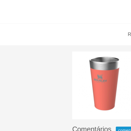
R
Comentários
comen