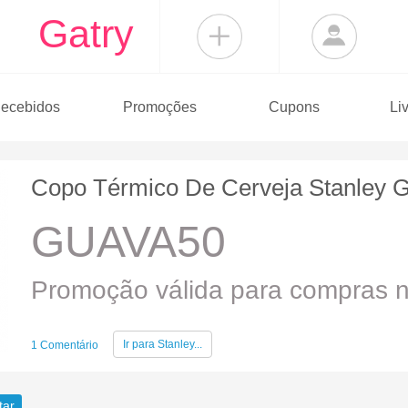
Gatry
ecebidos
Promoções
Cupons
Li
Copo Térmico De Cerveja Stanley G
GUAVA50
Promoção válida para compras no
Ir para
Stanley...
1 Comentário
tar