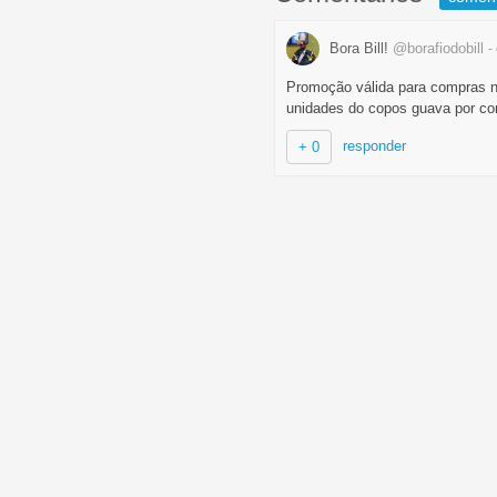
Bora Bill!
@borafiodobill
-
Promoção válida para compras no
unidades do copos guava por co
responder
+ 0