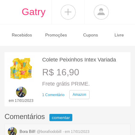
Gatry
Recebidos
Promoções
Cupons
Livre
Colete Peixinhos Intex Variada
R$ 16,90
Frete grátis PRIME.
Amazon
1 Comentário
em 17/01/2023
Comentários
comentar
Bora Bill!
@borafiodobill
- em 17/01/2023