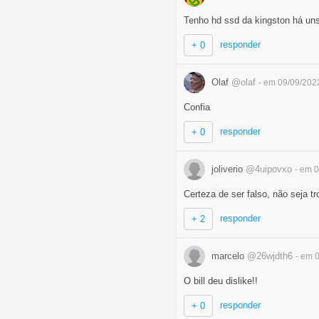
Tenho hd ssd da kingston há uns
responder
+ 0
Olaf
@olaf
- em 09/09/202
Confia
responder
+ 0
joliverio
@4uipovxo
- em 
Certeza de ser falso, não seja t
responder
+ 2
marcelo
@26wjdth6
- em 
O bill deu dislike!!
responder
+ 0