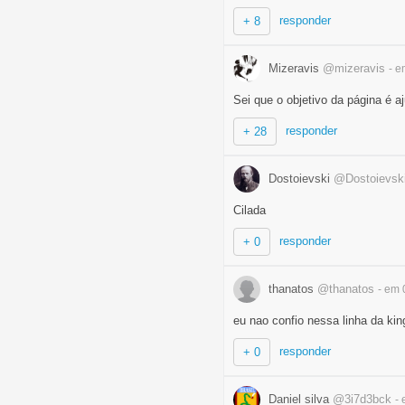
responder
+ 8
Mizeravis
@mizeravis
- e
Sei que o objetivo da página é 
responder
+ 28
Dostoievski
@Dostoievsk
Cilada
responder
+ 0
thanatos
@thanatos
- em 
eu nao confio nessa linha da kin
responder
+ 0
Daniel silva
@3i7d3bck
-