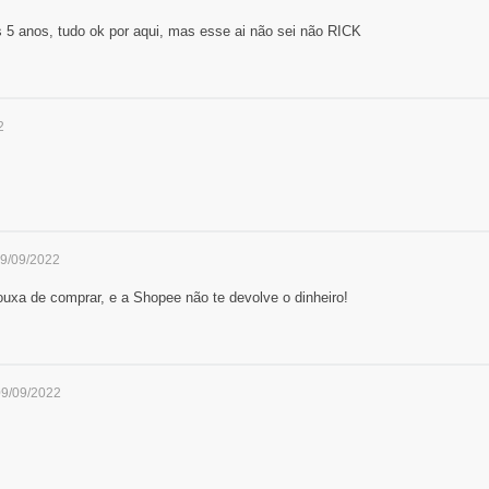
 5 anos, tudo ok por aqui, mas esse ai não sei não RICK
2
09/09/2022
rouxa de comprar, e a Shopee não te devolve o dinheiro!
09/09/2022