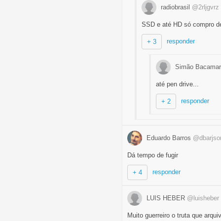
radiobrasil
@2rljgvrz
SSD e até HD só compro de
responder
+ 3
Simão Bacama
até pen drive...
responder
+ 2
Eduardo Barros
@dbarjso
Dá tempo de fugir
responder
+ 4
LUIS HEBER
@luisheber
Muito guerreiro o truta que arqu