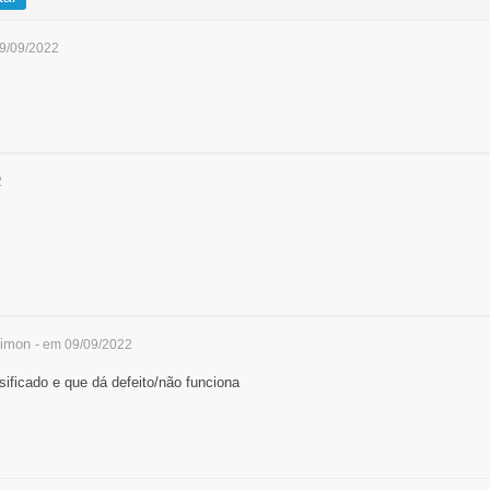
09/09/2022
2
imon
- em 09/09/2022
lsificado e que dá defeito/não funciona