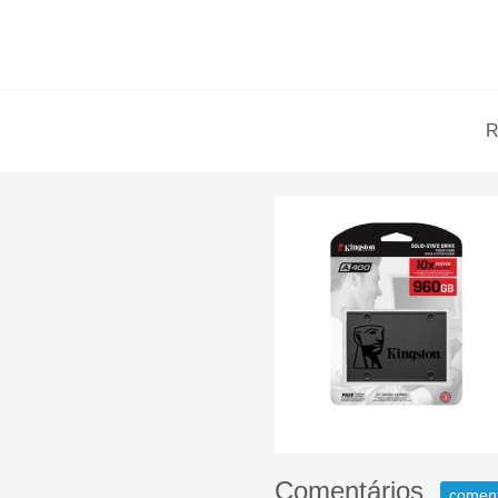
R
Comentários
comen