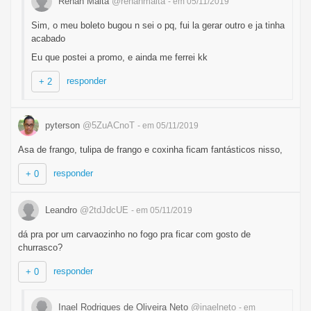
Renan Malta
@renanmalta
- em 05/11/2019
Sim, o meu boleto bugou n sei o pq, fui la gerar outro e ja tinha
acabado
Eu que postei a promo, e ainda me ferrei kk
responder
+ 2
pyterson
@5ZuACnoT
- em 05/11/2019
Asa de frango, tulipa de frango e coxinha ficam fantásticos nisso,
responder
+ 0
Leandro
@2tdJdcUE
- em 05/11/2019
dá pra por um carvaozinho no fogo pra ficar com gosto de
churrasco?
responder
+ 0
Inael Rodrigues de Oliveira Neto
@inaelneto
- em