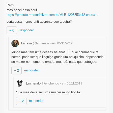
Perdi...
mas achei essa aqui
https://produto.mercadolivre.com.br/MLB-1296353412-churra...
seria essa menos anti-aderente que a outra?
responder
+ 0
Larissa
@lariramos
- em 05/11/2019
Minha mãe tem uma dessas há anos. É igual churrasqueira
normal pode ser que linguiça grude um pouquinho, dependendo
se mexer no momento errado, mas só, nada que estrague.
responder
+ 2
Enchendo
@enchendo
- em 05/11/2019
Sua mãe deve ser uma mulher muito bonita.
responder
+ 2