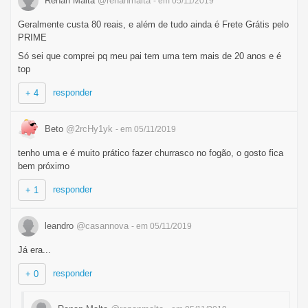
Renan Malta
@renanmalta
- em 05/11/2019
Geralmente custa 80 reais, e além de tudo ainda é Frete Grátis pelo
PRIME
Só sei que comprei pq meu pai tem uma tem mais de 20 anos e é
top
responder
+ 4
Beto
@2rcHy1yk
- em 05/11/2019
tenho uma e é muito prático fazer churrasco no fogão, o gosto fica
bem próximo
responder
+ 1
leandro
@casannova
- em 05/11/2019
Já era...
responder
+ 0