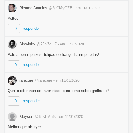
Ricardo Ananias
@2gCMyOZB
- em 11/01/2020
Voltou.
responder
+ 0
Birovisky
@2JN7oLI7
- em 11/01/2020
Vale a pena, peixes, tulipas de frango ficam pefeitas!
responder
+ 0
rafacure
@rafacure
- em 11/01/2020
Qual a diferença de fazer nisso e no forno sobre grelha tb?
responder
+ 0
Kleyson
@45KLMf8k
- em 11/01/2020
Melhor que air fryer