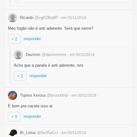
Ricardo
@cgKDBq8P
- em 05/11/2019
Meu fogão não é anti aderente. Será que serve?
responder
+ 2
Davimm
@davimmmm
- em 05/11/2019
Acho que a panela é anti aderente, rsrs
responder
+ 2
Topera Xerosa
@brunodmjr
- em 05/11/2019
É bom pra cacete isso ai.
responder
+ 0
Br_Lotus
@5e3SpCcl
- em 05/11/2019