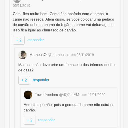
05/11/2019
Cara, fica muito bom. Como fica abafado com a tampa, a
carne não resseca. Além disso, se você colocar uma pedaço
de carvão sobre a chama do fogão, a carne vai defumar, com
isso fica igual ao churrasco de carvão.
responder
+ 2
MatheusO
@matheuso
- em 05/11/2019
Mas isso não deve criar um fumaceiro dos infernos dentro
de casa?
responder
+ 2
Towerfreedom
@dQ2jlcEM
- em 11/01/2020
Acredito que não, pois a gordura da carne não cairá no
carvão.
responder
+ 2