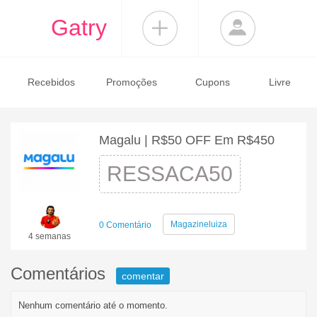
Gatry
Recebidos
Promoções
Cupons
Livre
Magalu | R$50 OFF Em R$450
RESSACA50
Magazineluiza
0 Comentário
4 semanas
Comentários
comentar
Nenhum comentário até o momento.