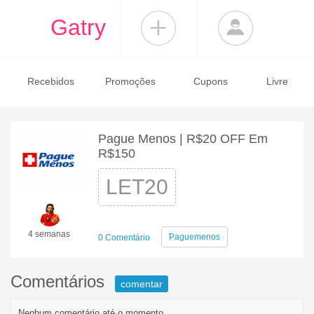
Gatry
Recebidos
Promoções
Cupons
Livre
Pague Menos | R$20 OFF Em
R$150
LET20
4 semanas
Paguemenos
0 Comentário
Comentários
comentar
Nenhum comentário até o momento.